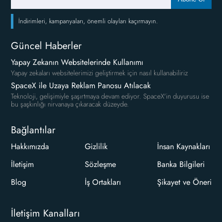
İndirimleri, kampanyaları, önemli olayları kaçırmayın.
Güncel Haberler
Yapay Zekanın Websitelerinde Kullanımı
Yapay zekaları websitelerimizi geliştirmek için nasıl kullanabiliriz
SpaceX ile Uzaya Reklam Panosu Atılacak
Teknoloji, gelişimiyle şaşırtmaya devam ediyor. SpaceX'in duyurusu ise
bu şaşkınlığı nirvanaya çıkaracak düzeyde.
Bağlantılar
Hakkımızda
Gizlilik
İnsan Kaynakları
İletişim
Sözleşme
Banka Bilgileri
Blog
İş Ortakları
Şikayet ve Öneri
İletişim Kanalları