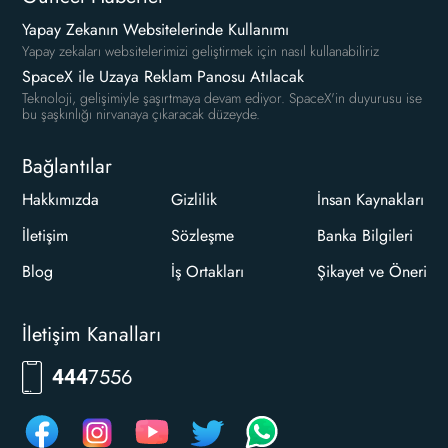
Yapay Zekanın Websitelerinde Kullanımı
Yapay zekaları websitelerimizi geliştirmek için nasıl kullanabiliriz
SpaceX ile Uzaya Reklam Panosu Atılacak
Teknoloji, gelişimiyle şaşırtmaya devam ediyor. SpaceX'in duyurusu ise
bu şaşkınlığı nirvanaya çıkaracak düzeyde.
Bağlantılar
Hakkımızda
Gizlilik
İnsan Kaynakları
İletişim
Sözleşme
Banka Bilgileri
Blog
İş Ortakları
Şikayet ve Öneri
İletişim Kanalları
RKLM
444