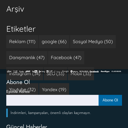
Arşiv
Etiketler
Reklam (111)
google (66)
Sosyal Medya (50)
Danışmanlık (47)
Facebook (47)
Instagram (34)
SEO (33)
Mobil (33)
Abone Ol
Youtube (32)
Yandex (19)
Eposta Adresi
Abone Ol
İndirimleri, kampanyaları, önemli olayları kaçırmayın.
Güncel Haberler