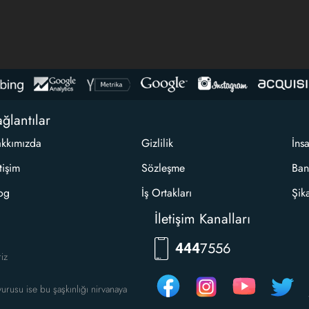
ğlantılar
kkımızda
Gizlilik
İns
etişim
Sözleşme
Ban
og
İş Ortakları
Şik
İletişim Kanalları
RKLM
444
riz
urusu ise bu şaşkınlığı nirvanaya