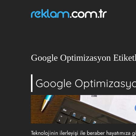
Google Optimizasyon Etiketl
Google Optimizasy
Teknolojinin ilerleyişi ile beraber hayatımıza g