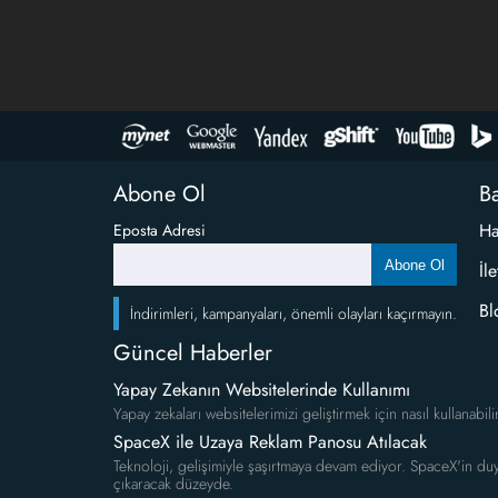
Abone Ol
Ba
Ha
Eposta Adresi
Abone Ol
İl
Bl
İndirimleri, kampanyaları, önemli olayları kaçırmayın.
Güncel Haberler
Yapay Zekanın Websitelerinde Kullanımı
Yapay zekaları websitelerimizi geliştirmek için nasıl kullanabili
SpaceX ile Uzaya Reklam Panosu Atılacak
Teknoloji, gelişimiyle şaşırtmaya devam ediyor. SpaceX'in duy
çıkaracak düzeyde.