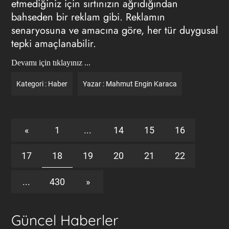
etmediğiniz için sırtınızın ağrıdığından
bahseden bir reklam gibi. Reklamın
senaryosuna ve amacına göre, her tür duygusal
tepki amaçlanabilir.
Devamı için tıklayınız ...
Kategori :
Haber
Yazar :
Mahmut Engin Karaca
«
1
...
14
15
16
17
18
19
20
21
22
...
430
»
Güncel Haberler