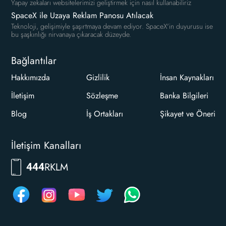
Yapay zekaları websitelerimizi geliştirmek için nasıl kullanabiliriz
SpaceX ile Uzaya Reklam Panosu Atılacak
Teknoloji, gelişimiyle şaşırtmaya devam ediyor. SpaceX'in duyurusu ise
bu şaşkınlığı nirvanaya çıkaracak düzeyde.
Bağlantılar
Hakkımızda
Gizlilik
İnsan Kaynakları
İletişim
Sözleşme
Banka Bilgileri
Blog
İş Ortakları
Şikayet ve Öneri
İletişim Kanalları
RKLM
444