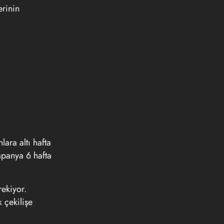
erinin
lara altı hafta
mpanya 6 hafta
rekiyor.
 çekilişe