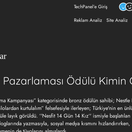
TechPanel’e Giriş
Reklam Analiz
Site Analiz
ar
a Pazarlaması Ödülü Kimin 
a Kampanyası” kategorisinde bronz ödülün sahibi; Nestle N
lolardan kurtulalım” felsefesiyle ilerleyen; Türkiye'nin en ün
e layık görüldü. ‘'Nesfit 14 Gün 14 Kız‘' ismiyle başlatıla
oglarında yazmasıyla, sosyal medya kısmını hızlandırırken,
nmenin de tüyolarını almışlardı.