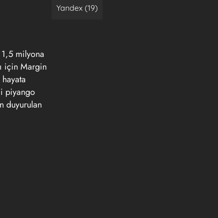
Yandex (19)
. 1,5 milyona
rı için Margin
a hayata
li piyango
en duyurulan