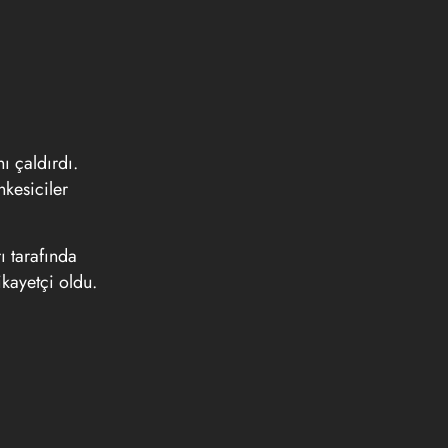
ı çaldırdı.
nkesiciler
ı tarafında
ikayetçi oldu.