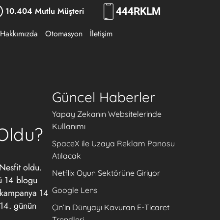
10.404 Mutlu Müşteri
444
RKLM
Hakkımızda
Otomasyon
İletişim
Güncel Haberler
Yapay Zekanın Websitelerinde
Kullanımı
Oldu?
SpaceX ile Uzaya Reklam Panosu
Atılacak
esfit oldu.
Netflix Oyun Sektörüne Giriyor
lü 14 blogu
Google Lens
n kampanya 14
 14. günün
Çin’in Dünyayı Kavuran E-Ticaret
Trendleri