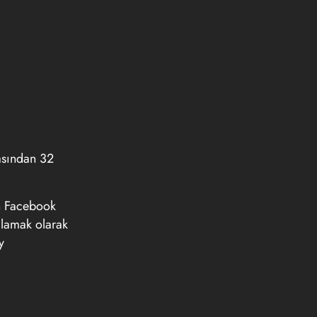
asından 32
in Facebook
ğlamak olarak
y