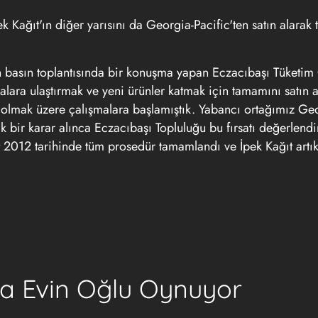
ek Kağıt'ın diğer yarısını da Georgia-Pacific'ten satın alara
len basın toplantısında bir konuşma yapan Eczacıbaşı Tüketi
ara ulaştırmak ve yeni ürünler katmak için tamamını satın al
p olmak üzere çalışmalara başlamıştık. Yabancı ortağımız Ge
 bir karar alınca Eczacıbaşı Topluluğu bu fırsatı değerlendi
at 2012 tarihinde tüm prosedür tamamlandı ve İpek Kağıt artı
da Evin Oğlu Oynuyor