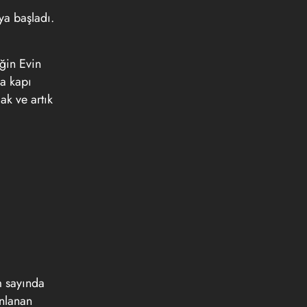
ya başladı.
ğin Evin
a kapı
k ve artık
m sayında
ınlanan