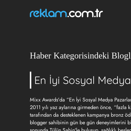
Haber Kategorisindeki Blogl
En İyi Sosyal Medy
Mixx Awards'da “En İyi Sosyal Medya Pazarlam
2011 yılı yaz aylarına girmeden önce, “fazla ki
tarafından da desteklenen kampanya bronz ödül
blogger sahibinin gün be gün deneyimlerini bl
sonunda Tülün Şahin'le buluşup, sağlıklı besle