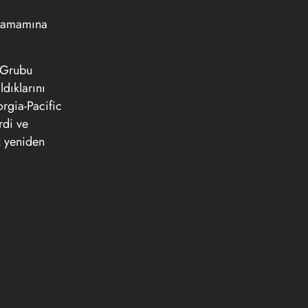
k tamamına
m Grubu
dıklarını
orgia-Pacific
rdi ve
k yeniden