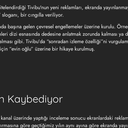
elendirdiği Tivibu'nun yeni reklamları, ekranda yayınlanma
 sloganı, bir cıngılla veriliyor.
ada başına gelen çevresel engellemeler üzerine kurulu. Örne
mleri dizi esnasında dedesine anlatmak zorunda kalması ya d
ması gibi. Tivibu'da “sonradan izleme özelliği”ni vurgulama
için “evin oğlu” üzerine bir hikaye kurulmuş.
n Kaybediyor
 kanal üzerinde yaptığı inceleme sonucu ekranlardaki rekla
aştırmasına göre geçtiğimiz yılın aynı ayına göre ekranda yay