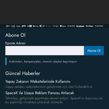
Abone Ol
Eposta Adresi
Abone Ol
İndirimleri, kampanyaları, önemli olayları kaçırmayın.
Güncel Haberler
Yapay Zekanın Websitelerinde Kullanımı
Yapay zekaları websitelerimizi geliştirmek için nasıl kullanabiliriz
SpaceX ile Uzaya Reklam Panosu Atılacak
Teknoloji, gelişimiyle şaşırtmaya devam ediyor. SpaceX'in duyurusu ise
bu şaşkınlığı nirvanaya çıkaracak düzeyde.