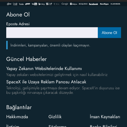
Abone Ol
Eposta Adresi
Abone Ol
İndirimleri, kampanyaları, önemli olayları kaçırmayın.
Güncel Haberler
Yapay Zekanın Websitelerinde Kullanımı
Yapay zekaları websitelerimizi geliştirmek için nasıl kullanabiliriz
SpaceX ile Uzaya Reklam Panosu Atılacak
Teknoloji, gelişimiyle şaşırtmaya devam ediyor. SpaceX'in duyurusu ise
bu şaşkınlığı nirvanaya çıkaracak düzeyde.
Bağlantılar
Hakkımızda
Gizlilik
İnsan Kaynakları
İletişim
Sözleşme
Banka Bilgileri