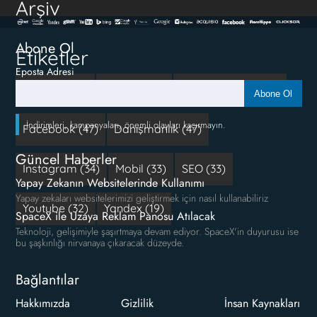
Arşiv
Abone Ol
Etiketler
Eposta Adresi
Reklam (111)
google (66)
Sosyal Medya (50)
Abone Ol
İndirimleri, kampanyaları, önemli olayları kaçırmayın.
Facebook (47)
Danışmanlık (47)
Güncel Haberler
Instagram (34)
Mobil (33)
SEO (33)
Yapay Zekanın Websitelerinde Kullanımı
Yapay zekaları websitelerimizi geliştirmek için nasıl kullanabiliriz
Youtube (32)
Yandex (19)
SpaceX ile Uzaya Reklam Panosu Atılacak
Teknoloji, gelişimiyle şaşırtmaya devam ediyor. SpaceX'in duyurusu ise
bu şaşkınlığı nirvanaya çıkaracak düzeyde.
Bağlantılar
Hakkımızda
Gizlilik
İnsan Kaynakları