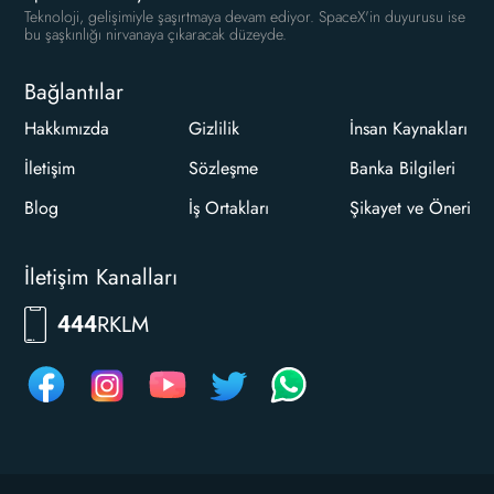
Teknoloji, gelişimiyle şaşırtmaya devam ediyor. SpaceX'in duyurusu ise
bu şaşkınlığı nirvanaya çıkaracak düzeyde.
Bağlantılar
Hakkımızda
Gizlilik
İnsan Kaynakları
İletişim
Sözleşme
Banka Bilgileri
Blog
İş Ortakları
Şikayet ve Öneri
İletişim Kanalları
RKLM
444