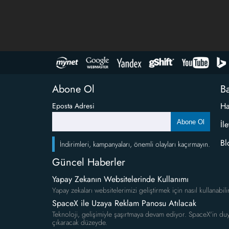
Abone Ol
Ba
Ha
Eposta Adresi
Abone Ol
İl
Bl
İndirimleri, kampanyaları, önemli olayları kaçırmayın.
Güncel Haberler
Yapay Zekanın Websitelerinde Kullanımı
Yapay zekaları websitelerimizi geliştirmek için nasıl kullanabili
SpaceX ile Uzaya Reklam Panosu Atılacak
Teknoloji, gelişimiyle şaşırtmaya devam ediyor. SpaceX'in duy
çıkaracak düzeyde.