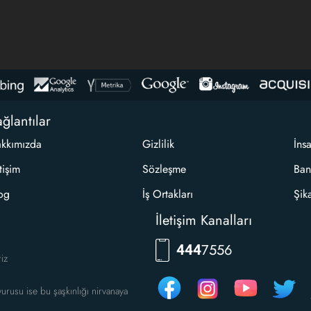
ğlantılar
kkımızda
Gizlilik
İns
etişim
Sözleşme
Ban
og
İş Ortakları
Şik
İletişim Kanalları
RKLM
444
riz
urusu ise bu şaşkınlığı nirvanaya