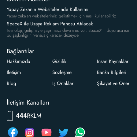
Yapay Zekanın Websitelerinde Kullanımı
Yapay zekaları websitelerimizi geliştirmek için nasıl kullanabiliriz
SpaceX ile Uzaya Reklam Panosu Atılacak
Teknoloji, gelişimiyle şaşırtmaya devam ediyor. SpaceX'in duyurusu ise
bu şaşkınlığı nirvanaya çıkaracak düzeyde.
Bağlantılar
Hakkımızda
Gizlilik
İnsan Kaynakları
İletişim
Sözleşme
Banka Bilgileri
Blog
İş Ortakları
Şikayet ve Öneri
İletişim Kanalları
RKLM
444