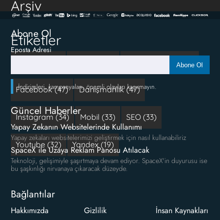
Arşiv
Abone Ol
Etiketler
Eposta Adresi
Reklam (111)
google (66)
Sosyal Medya (50)
Abone Ol
İndirimleri, kampanyaları, önemli olayları kaçırmayın.
Facebook (47)
Danışmanlık (47)
Güncel Haberler
Instagram (34)
Mobil (33)
SEO (33)
Yapay Zekanın Websitelerinde Kullanımı
Yapay zekaları websitelerimizi geliştirmek için nasıl kullanabiliriz
Youtube (32)
Yandex (19)
SpaceX ile Uzaya Reklam Panosu Atılacak
Teknoloji, gelişimiyle şaşırtmaya devam ediyor. SpaceX'in duyurusu ise
bu şaşkınlığı nirvanaya çıkaracak düzeyde.
Bağlantılar
Hakkımızda
Gizlilik
İnsan Kaynakları