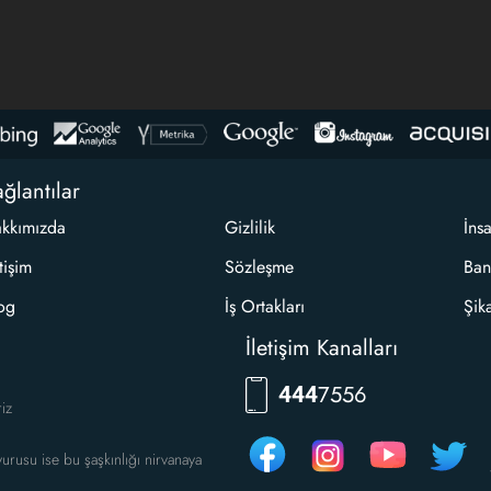
ğlantılar
kkımızda
Gizlilik
İns
etişim
Sözleşme
Ban
og
İş Ortakları
Şik
İletişim Kanalları
RKLM
444
riz
urusu ise bu şaşkınlığı nirvanaya