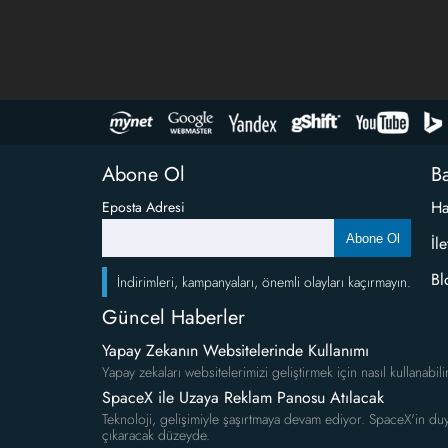
Abone Ol
Ba
Ha
Eposta Adresi
Abone Ol
İl
Bl
İndirimleri, kampanyaları, önemli olayları kaçırmayın.
Güncel Haberler
Yapay Zekanın Websitelerinde Kullanımı
Yapay zekaları websitelerimizi geliştirmek için nasıl kullanabili
SpaceX ile Uzaya Reklam Panosu Atılacak
Teknoloji, gelişimiyle şaşırtmaya devam ediyor. SpaceX'in duy
çıkaracak düzeyde.