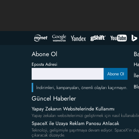
Abone Ol
Ba
Ha
Eposta Adresi
Abone Ol
İl
Bl
İndirimleri, kampanyaları, önemli olayları kaçırmayın.
Güncel Haberler
Yapay Zekanın Websitelerinde Kullanımı
Yapay zekaları websitelerimizi geliştirmek için nasıl kullanabili
SpaceX ile Uzaya Reklam Panosu Atılacak
Teknoloji, gelişimiyle şaşırtmaya devam ediyor. SpaceX'in duy
çıkaracak düzeyde.