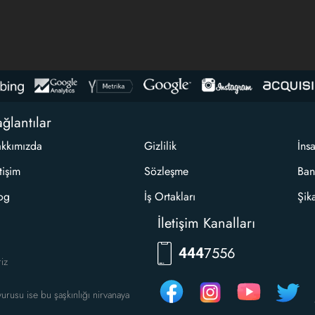
ğlantılar
kkımızda
Gizlilik
İns
etişim
Sözleşme
Ban
og
İş Ortakları
Şik
İletişim Kanalları
7556
444
riz
urusu ise bu şaşkınlığı nirvanaya