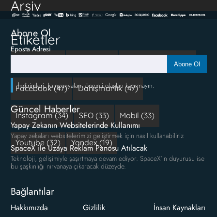
Arşiv
Abone Ol
Etiketler
Eposta Adresi
Reklam (111)
google (66)
Sosyal Medya (50)
Abone Ol
İndirimleri, kampanyaları, önemli olayları kaçırmayın.
Facebook (47)
Danışmanlık (47)
Güncel Haberler
Instagram (34)
SEO (33)
Mobil (33)
Yapay Zekanın Websitelerinde Kullanımı
Yapay zekaları websitelerimizi geliştirmek için nasıl kullanabiliriz
Youtube (32)
Yandex (19)
SpaceX ile Uzaya Reklam Panosu Atılacak
Teknoloji, gelişimiyle şaşırtmaya devam ediyor. SpaceX'in duyurusu ise
bu şaşkınlığı nirvanaya çıkaracak düzeyde.
Bağlantılar
Hakkımızda
Gizlilik
İnsan Kaynakları