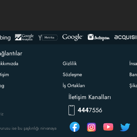
ğlantılar
kkımızda
Gizlilik
İns
etişim
Sözleşme
Ban
og
İş Ortakları
Şik
İletişim Kanalları
7556
444
riz
urusu ise bu şaşkınlığı nirvanaya