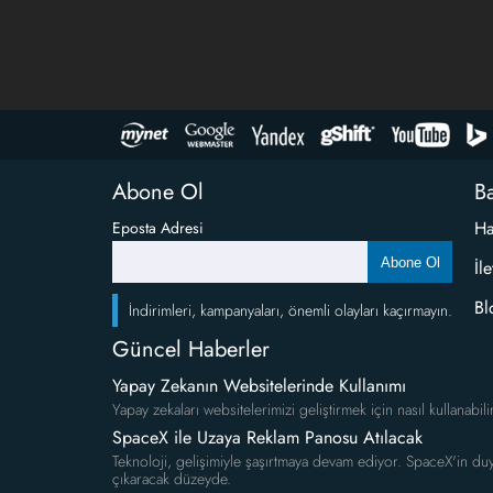
Abone Ol
Ba
Ha
Eposta Adresi
Abone Ol
İl
Bl
İndirimleri, kampanyaları, önemli olayları kaçırmayın.
Güncel Haberler
Yapay Zekanın Websitelerinde Kullanımı
Yapay zekaları websitelerimizi geliştirmek için nasıl kullanabili
SpaceX ile Uzaya Reklam Panosu Atılacak
Teknoloji, gelişimiyle şaşırtmaya devam ediyor. SpaceX'in duy
çıkaracak düzeyde.