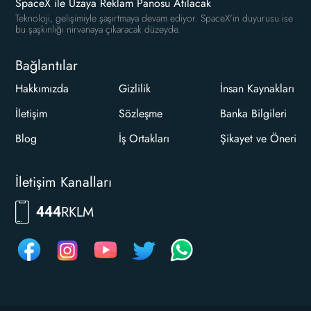
SpaceX ile Uzaya Reklam Panosu Atılacak
Teknoloji, gelişimiyle şaşırtmaya devam ediyor. SpaceX'in duyurusu ise
bu şaşkınlığı nirvanaya çıkaracak düzeyde.
Bağlantılar
Hakkımızda
Gizlilik
İnsan Kaynakları
İletişim
Sözleşme
Banka Bilgileri
Blog
İş Ortakları
Şikayet ve Öneri
İletişim Kanalları
RKLM
444