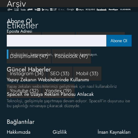
Arşiv
Abone Ol
Etiketler
Eposta Adresi
Reklam (111)
google (66)
Sosyal Medya (50)
Abone Ol
İndirimleri, kampanyaları, önemli olayları kaçırmayın.
Danışmanlık (47)
Facebook (47)
Güncel Haberler
Instagram (34)
SEO (33)
Mobil (33)
Yapay Zekanın Websitelerinde Kullanımı
Yapay zekaları websitelerimizi geliştirmek için nasıl kullanabiliriz
Youtube (32)
Yandex (19)
SpaceX ile Uzaya Reklam Panosu Atılacak
Teknoloji, gelişimiyle şaşırtmaya devam ediyor. SpaceX'in duyurusu ise
bu şaşkınlığı nirvanaya çıkaracak düzeyde.
Bağlantılar
Hakkımızda
Gizlilik
İnsan Kaynakları