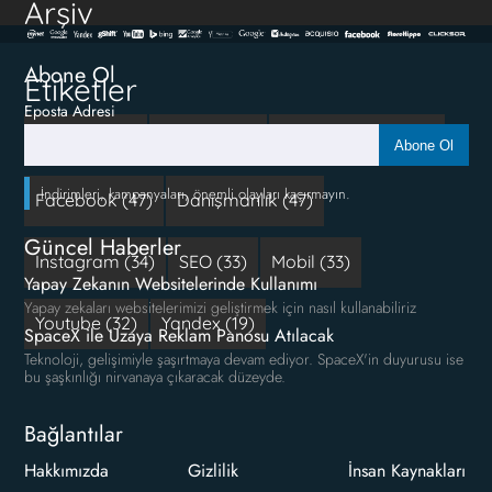
Arşiv
Abone Ol
Etiketler
Eposta Adresi
Reklam (111)
google (66)
Sosyal Medya (50)
Abone Ol
İndirimleri, kampanyaları, önemli olayları kaçırmayın.
Facebook (47)
Danışmanlık (47)
Güncel Haberler
Instagram (34)
SEO (33)
Mobil (33)
Yapay Zekanın Websitelerinde Kullanımı
Yapay zekaları websitelerimizi geliştirmek için nasıl kullanabiliriz
Youtube (32)
Yandex (19)
SpaceX ile Uzaya Reklam Panosu Atılacak
Teknoloji, gelişimiyle şaşırtmaya devam ediyor. SpaceX'in duyurusu ise
bu şaşkınlığı nirvanaya çıkaracak düzeyde.
Bağlantılar
Hakkımızda
Gizlilik
İnsan Kaynakları