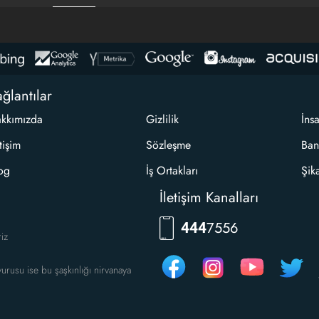
ğlantılar
kkımızda
Gizlilik
İns
etişim
Sözleşme
Ban
og
İş Ortakları
Şik
İletişim Kanalları
RKLM
444
riz
urusu ise bu şaşkınlığı nirvanaya