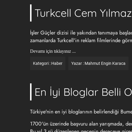
Turkcell Cem Yılmaz’
İşler Güçler dizisi ile yakından tanımaya baş
zamanlarda Turkcell'in reklam filmlerinde gör
Devamı için tıklayınız ...
Kategori :
Haber
Yazar :
Mahmut Engin Karaca
En İyi Bloglar Belli 
Türkiye'nin en iyi bloglarının belirlendiği Bu
1700'ün üzerinde başvuru alan yarışmada, dere
Bu yıl 3.sü düzenlenen gecenin dereceye giren 