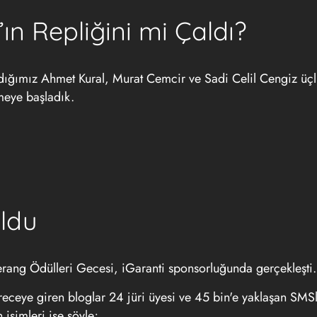
ın Repliğini mi Çaldı?
ladığımız Ahmet Kural, Murat Cemcir ve Sadi Celil Cengiz üç
meye başladık.
Oldu
merang Ödülleri Gecesi, iGaranti sponsorluğunda gerçekleşti.
ceye giren bloglar 24 jüri üyesi ve 45 bin'e yaklaşan SMSler
isimleri ise şöyle;