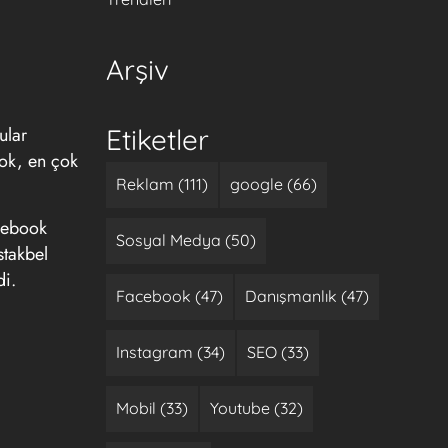
Arşiv
ular
Etiketler
ook, en çok
Reklam (111)
google (66)
acebook
Sosyal Medya (50)
stakbel
di.
Facebook (47)
Danışmanlık (47)
Instagram (34)
SEO (33)
Mobil (33)
Youtube (32)