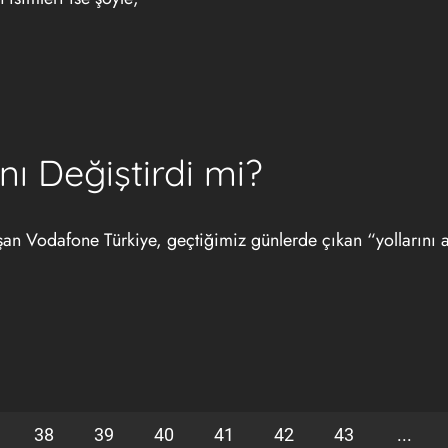
ı Değiştirdi mi?
ışan Vodafone Türkiye, geçtiğimiz günlerde çıkan “yollarını a
38
39
40
41
42
43
...