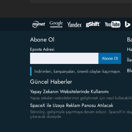
Abone Ol
Ba
Ha
Eposta Adresi
Abone Ol
İl
Bl
İndirimleri, kampanyaları, önemli olayları kaçırmayın.
Güncel Haberler
Yapay Zekanın Websitelerinde Kullanımı
Yapay zekaları websitelerimizi geliştirmek için nasıl kullanabili
SpaceX ile Uzaya Reklam Panosu Atılacak
Teknoloji, gelişimiyle şaşırtmaya devam ediyor. SpaceX'in duy
çıkaracak düzeyde.