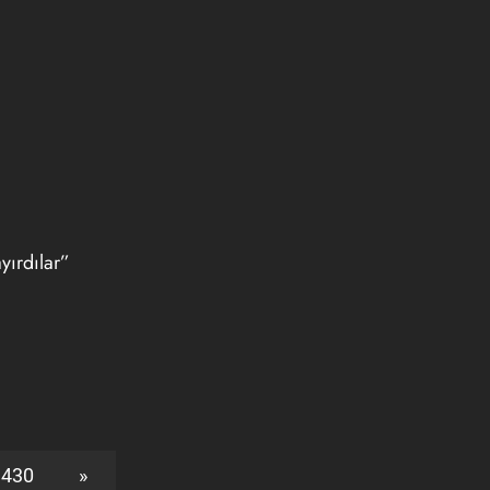
yırdılar”
430
»