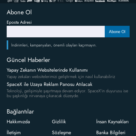
Abone Ol
Eposta Adresi
Abone Ol
İndirimleri, kampanyaları, önemli olayları kaçırmayın.
Güncel Haberler
Yapay Zekanın Websitelerinde Kullanımı
Yapay zekaları websitelerimizi geliştirmek için nasıl kullanabiliriz
SpaceX ile Uzaya Reklam Panosu Atılacak
Teknoloji, gelişimiyle şaşırtmaya devam ediyor. SpaceX'in duyurusu ise
bu şaşkınlığı nirvanaya çıkaracak düzeyde.
Bağlantılar
Hakkımızda
Gizlilik
İnsan Kaynakları
İletişim
Sözleşme
Banka Bilgileri