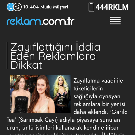
444
RKLM
10.404 Mutlu Müşteri
Zayıflattığını İddia
Eden Reklamlara
Dikkat
Zayıflatma vaadi ile
tüketicilerin
sağlığıyla oynayan
reklamlara bir yenisi
daha eklendi. 'Garilc
Tea' (Sarımsak Çayı) adıyla piyasaya sunulan
ürün, ünlü isimleri kullanarak kendine itibar