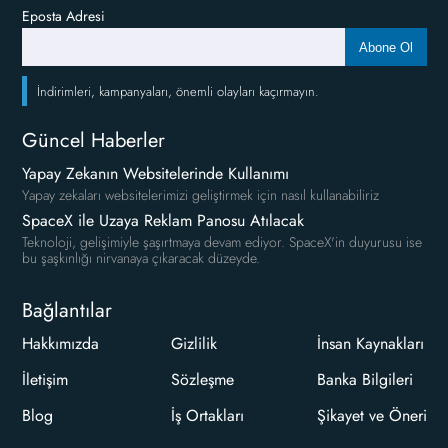
Eposta Adresi
Abone Ol
İndirimleri, kampanyaları, önemli olayları kaçırmayın.
Güncel Haberler
Yapay Zekanın Websitelerinde Kullanımı
Yapay zekaları websitelerimizi geliştirmek için nasıl kullanabiliriz
SpaceX ile Uzaya Reklam Panosu Atılacak
Teknoloji, gelişimiyle şaşırtmaya devam ediyor. SpaceX'in duyurusu ise
bu şaşkınlığı nirvanaya çıkaracak düzeyde.
Bağlantılar
Hakkımızda
Gizlilik
İnsan Kaynakları
İletişim
Sözleşme
Banka Bilgileri
Blog
İş Ortakları
Şikayet ve Öneri