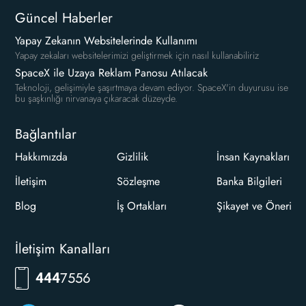
Güncel Haberler
Yapay Zekanın Websitelerinde Kullanımı
Yapay zekaları websitelerimizi geliştirmek için nasıl kullanabiliriz
SpaceX ile Uzaya Reklam Panosu Atılacak
Teknoloji, gelişimiyle şaşırtmaya devam ediyor. SpaceX'in duyurusu ise
bu şaşkınlığı nirvanaya çıkaracak düzeyde.
Bağlantılar
Hakkımızda
Gizlilik
İnsan Kaynakları
İletişim
Sözleşme
Banka Bilgileri
Blog
İş Ortakları
Şikayet ve Öneri
İletişim Kanalları
7556
444