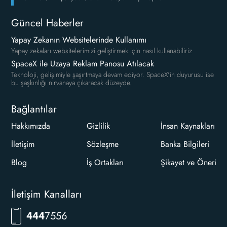
Güncel Haberler
Yapay Zekanın Websitelerinde Kullanımı
Yapay zekaları websitelerimizi geliştirmek için nasıl kullanabiliriz
SpaceX ile Uzaya Reklam Panosu Atılacak
Teknoloji, gelişimiyle şaşırtmaya devam ediyor. SpaceX'in duyurusu ise
bu şaşkınlığı nirvanaya çıkaracak düzeyde.
Bağlantılar
Hakkımızda
Gizlilik
İnsan Kaynakları
İletişim
Sözleşme
Banka Bilgileri
Blog
İş Ortakları
Şikayet ve Öneri
İletişim Kanalları
RKLM
444