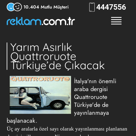
444
7556
10.404 Mutlu Müşteri
Yarım Asırlık
Quattroruote
Türkiye’de Çıkacak
İtalya'nın önemli
araba dergisi
Quattroruote
Türkiye'de de
yayınlanmaya
başlanacak.
Üç ay aralarla özel sayı olarak yayınlanması planlanan