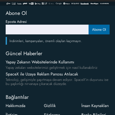
Abone Ol
Eposta Adresi
Abone Ol
İndirimleri, kampanyaları, önemli olayları kaçırmayın.
Güncel Haberler
Yapay Zekanın Websitelerinde Kullanımı
Yapay zekaları websitelerimizi geliştirmek için nasıl kullanabiliriz
SpaceX ile Uzaya Reklam Panosu Atılacak
Teknoloji, gelişimiyle şaşırtmaya devam ediyor. SpaceX'in duyurusu ise
bu şaşkınlığı nirvanaya çıkaracak düzeyde.
Bağlantılar
Hakkımızda
Gizlilik
İnsan Kaynakları
İletişim
Sözleşme
Banka Bilgileri