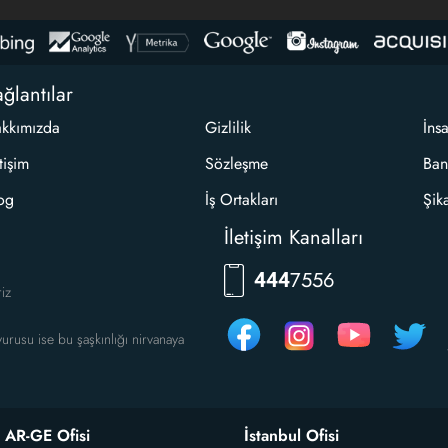
ğlantılar
kkımızda
Gizlilik
İns
etişim
Sözleşme
Ban
og
İş Ortakları
Şik
İletişim Kanalları
7556
444
riz
urusu ise bu şaşkınlığı nirvanaya
 AR-GE Ofisi
İstanbul Ofisi