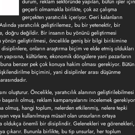
durum, reklam sektöründe yapılan, bütün işler için
geçerli olmamakla birlikte, çok az çalışma
gerçekten
yaratıcılık
içeriyor. Geri kalanların
Aslında yaratıcılık geliştirilemez, bu bir yetenektir, bir
e, doğru değildir. Bir insanın bu yönünü geliştirmesi
nün geliştirilmesi, öncelikle geniş bir bilgi birikimine
 disiplinlere, onların araştırma biçim ve elde etmiş oldukları
ın yapısına, kültürlere, ekonomik döngülere yani pazarların
 ve buna benzer pek çok konuya hakim olması gerekiyor. Bütün
ilişkilendirilme biçimini, yani disiplinler arası düşünme
 arasındadır.
ını oluşturur. Öncelikle,
yaratıcılık
alanının geliştirilebilmesi
 başarılı olmuş, reklam kampanyalarını incelemek gerekiyor
ina olmuş, hangi toplum, nelerden etkilenmiş, nelere tepki
ayan veya kullanılmaya müsait olan unsurların ortaya
a oldukça önemli bir disiplindir. Gelenekleri ve görenekleri,
ya çıkarır. Bununla birlikte, bu tip unsurlar, her toplum