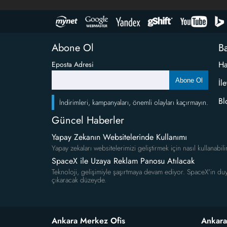
Abone Ol
Ba
Ha
Eposta Adresi
Abone Ol
İl
Bl
İndirimleri, kampanyaları, önemli olayları kaçırmayın.
Güncel Haberler
Yapay Zekanın Websitelerinde Kullanımı
Yapay zekaları websitelerimizi geliştirmek için nasıl kullanabili
SpaceX ile Uzaya Reklam Panosu Atılacak
Teknoloji, gelişimiyle şaşırtmaya devam ediyor. SpaceX'in duy
çıkaracak düzeyde.
Ankara Merkez Ofis
Ankara