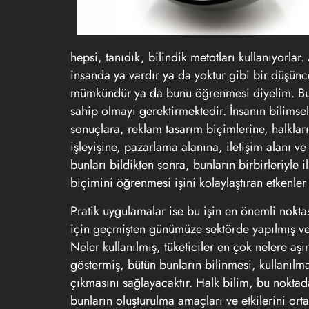
hepsi, tanıdık, bilindik metotları kullanıyorlar. 
insanda ya vardır ya da yoktur gibi bir düşünc
mümkündür ya da bunu öğrenmesi diyelim. Bu yö
sahip olmayı gerektirmektedir. İnsanın bilimsel
sonuçlara, reklam tasarım biçimlerine, halklar
işleyişine, pazarlama alanına, iletişim alanı
bunları bildikten sonra, bunların birbirleriyle 
biçimini öğrenmesi işini kolaylaştıran etkenler
Pratik uygulamalar ise bu işin en önemli noktas
için geçmişten günümüze sektörde yapılmış ve
Neler kullanılmış, tüketiciler en çok nelere aş
göstermiş, bütün bunların bilinmesi, kullanılm
çıkmasını sağlayacaktır. Halk bilim, bu noktad
bunların oluşturulma amaçları ve etkilerini orta