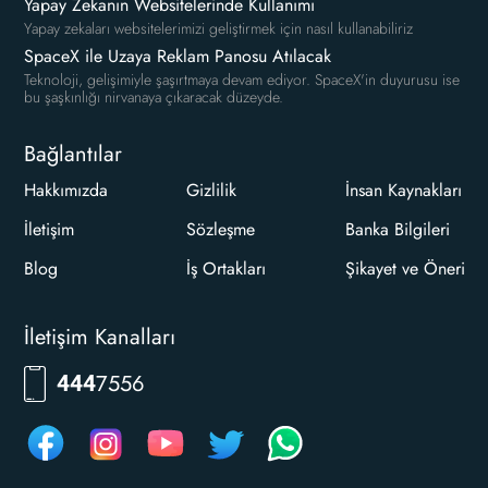
Yapay Zekanın Websitelerinde Kullanımı
Yapay zekaları websitelerimizi geliştirmek için nasıl kullanabiliriz
SpaceX ile Uzaya Reklam Panosu Atılacak
Teknoloji, gelişimiyle şaşırtmaya devam ediyor. SpaceX'in duyurusu ise
bu şaşkınlığı nirvanaya çıkaracak düzeyde.
Bağlantılar
Hakkımızda
Gizlilik
İnsan Kaynakları
İletişim
Sözleşme
Banka Bilgileri
Blog
İş Ortakları
Şikayet ve Öneri
İletişim Kanalları
RKLM
444