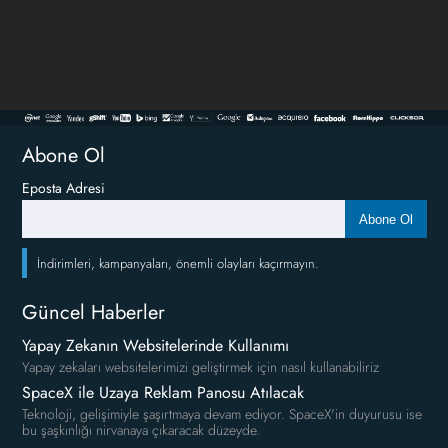
Abone Ol
Eposta Adresi
Abone Ol
İndirimleri, kampanyaları, önemli olayları kaçırmayın.
Güncel Haberler
Yapay Zekanın Websitelerinde Kullanımı
Yapay zekaları websitelerimizi geliştirmek için nasıl kullanabiliriz
SpaceX ile Uzaya Reklam Panosu Atılacak
Teknoloji, gelişimiyle şaşırtmaya devam ediyor. SpaceX'in duyurusu ise
bu şaşkınlığı nirvanaya çıkaracak düzeyde.