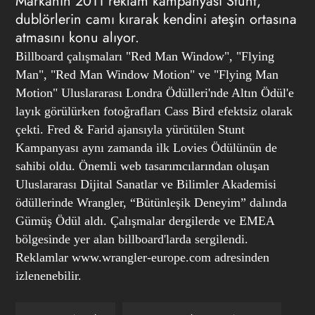
Markanın 2011 reklam kampanyası Stunt,
dublörlerin camı kırarak kendini ateşin ortasına
atmasını konu alıyor.
Billboard çalışmaları
"Red Man Window", "Flying
Man", "Red Man Window Motion" ve "Flying Man
Motion"
Uluslararası Londra Ödülleri'nde Altın Ödül'e
layık görülürken fotoğrafları Cass Bird efektsiz olarak
çekti.
Fred & Farid
ajansıyla yürütülen
Stunt
Kampanyası
aynı zamanda ilk
Lovies
Ödülünün de
sahibi oldu. Önemli web tasarımcılarından oluşan
Uluslararası Dijital Sanatlar ve Bilimler Akademisi
ödüllerinde
Wrangler
, “Bütünleşik Deneyim” dalında
Gümüş Ödül aldı. Çalışmalar dergilerde ve EMEA
bölgesinde yer alan billboard'larda sergilendi.
Reklamlar
www.wrangler-europe.com
adresinden
izlenenebilir.