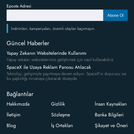
Eposta Adresi
Abone Ol
İndirimleri, kampanyaları, önemli olayları kaçırmayın.
Güncel Haberler
Yapay Zekanın Websitelerinde Kullanımı
Yapay zekaları websitelerimizi geliştirmek için nasıl kullanabiliriz
SpaceX ile Uzaya Reklam Panosu Atılacak
Teknoloji, gelişimiyle şaşırtmaya devam ediyor. SpaceX'in duyurusu ise
bu şaşkınlığı nirvanaya çıkaracak düzeyde.
Bağlantılar
Hakkımızda
Gizlilik
İnsan Kaynakları
İletişim
Sözleşme
Banka Bilgileri
Blog
İş Ortakları
Şikayet ve Öneri