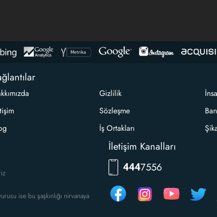
ğlantılar
kkımızda
Gizlilik
İns
etişim
Sözleşme
Ban
og
İş Ortakları
Şik
İletişim Kanalları
RKLM
444
riz
urusu ise bu şaşkınlığı nirvanaya