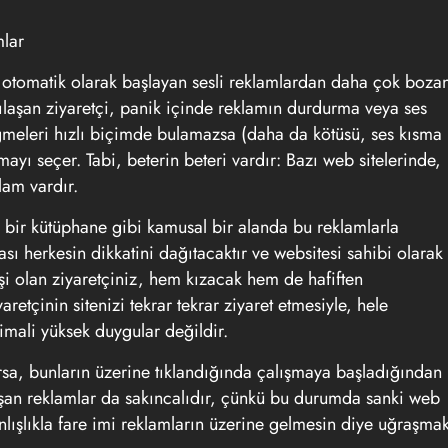
mlar
i, otomatik olarak başlayan sesli reklamlardan daha çok boza
şılaşan ziyaretçi, panik içinde reklamın durdurma veya ses
eleri hızlı biçimde bulamazsa (daha da kötüsü, ses kısma
ı seçer. Tabi, beterin beteri vardır: Bazı web sitelerinde,
lam vardır.
, bir kütüphane gibi kamusal bir alanda bu reklamlarla
sı herkesin dikkatini dağıtacaktır ve websitesi sahibi olarak
şi olan ziyaretçiniz, hem kızacak hem de hafiften
retçinin sitenizi tekrar tekrar ziyaret etmesiyle, hele
imali yüksek duygular değildir.
rsa, bunların üzerine tıklandığında çalışmaya başladığından
lışan reklamlar da sakıncalıdır, çünkü bu durumda sanki web
anlışlıkla fare imi reklamların üzerine gelmesin diye uğraşma