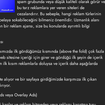
spam grubunda veya düşük kaliteli olarak görür v
bu tarz reklamlara yer veren siteleri de
cezalandırır. Bu sebeple, hangi reklam türlerinin
 belaya sokabileceğini bilmeniz önemlidir. Uzmanlık alanı
an bir reklam ajansı, size bu konularda ayrıntılı bilgi
sı
anımızda ilk gördüğümüz kısmında (
above the fold
) çok fazla
eb sitesine içeriği için girer ve gördüğü ilk şeyin de içerik
n ilk kısım reklamlarla doluysa ve içerik daha aşağılarda
alıyor ve bir sayfaya girdiğimizde karşımıza ilk çıkan
ırıyor.
Ads
veya
Overlay Ads)
ini kaplar ve reklam bitmeden veya reklamı kapatma tuşu