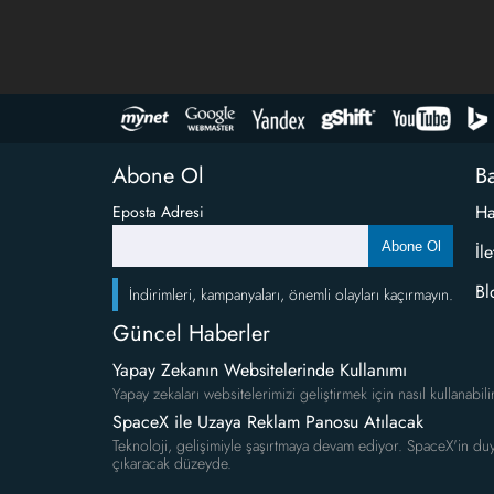
Abone Ol
Ba
Ha
Eposta Adresi
Abone Ol
İl
Bl
İndirimleri, kampanyaları, önemli olayları kaçırmayın.
Güncel Haberler
Yapay Zekanın Websitelerinde Kullanımı
Yapay zekaları websitelerimizi geliştirmek için nasıl kullanabili
SpaceX ile Uzaya Reklam Panosu Atılacak
Teknoloji, gelişimiyle şaşırtmaya devam ediyor. SpaceX'in duy
çıkaracak düzeyde.