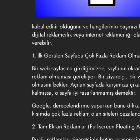
kabul edilir olduğunu ve hangilerinin başınızı
dijital reklamcılık veya internet reklamcılığı ol
verebilir.
1. İlk Görülen Sayfada Çok Fazla Reklam Olma
Bir web sayfasına girdiğimizde, sayfanın ekr
reklam olmaması gerekiyor. Bir ziyaretçi, bir w
olmasını bekler. Açılan sayfada karşımıza çıka
kalmışsa, o sayfa iyi tasarlanmamış demektir.
Google, derecelendirme yaparken bunu dikkate 
kısımda çok fazla reklam olan siteleri cezaland
2. Tam Ekran Reklamlar (
Full-screen Floating 
Bu tür reklamlar, ziyaretçinin bütün penceres