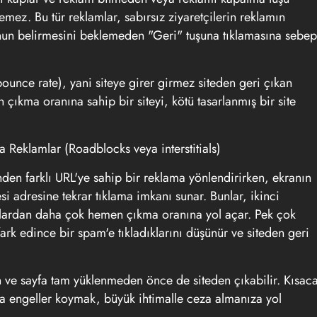
emez. Bu tür reklamlar, sabırsız ziyaretçilerin reklamın
unun belirmesini beklemeden "Geri" tuşuna tıklamasına sebep
bounce rate
), yani siteye girer girmez siteden geri çıkan
 çıkma oranına sahip bir siteyi, kötü tasarlanmış bir site
a Reklamlar (
Roadblocks
veya
interstitials
)
nden farklı URL'ye sahip bir reklama yönlendirirken, ekranın
si adresine tekrar tıklama imkanı sunar. Bunlar, ikinci
lardan daha çok hemen çıkma oranına yol açar. Pek çok
 fark edince bir spam'e tıkladıklarını düşünür ve siteden geri
 ve sayfa tam yüklenmeden önce de siteden çıkabilir. Kısac
ına engeller koymak, büyük ihtimalle ceza almanıza yol