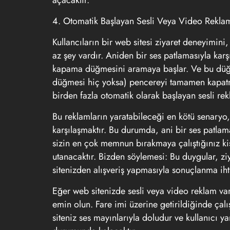
açacaktır.
4. Otomatik Başlayan Sesli Veya Video Rekla
Kullancıların bir web sitesi ziyaret deneyimin
az şey vardır. Aniden bir ses patlamasıyla kar
kapama düğmesini aramaya başlar. Ve bu düğm
düğmesi hiç yoksa) pencereyi tamamen kapatmay
birden fazla otomatik olarak başlayan sesli rek
Bu reklamların yaratabileceği en kötü senaryo
karşılaşmaktır. Bu durumda, ani bir ses patlama
sizin en çok memnun bırakmaya çalıştığınız ki
utanacaktır. Bizden söylemesi: Bu duygular, ziya
sitenizden alışveriş yapmasıyla sonuçlanma iht
Eğer web sitenizde sesli veya video reklam va
emin olun. Fare imi üzerine getirildiğinde ça
siteniz ses mayınlarıyla doludur ve kullanıcı y