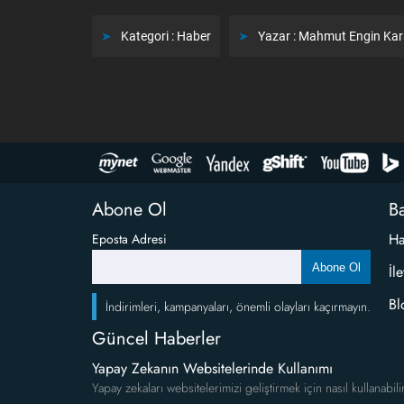
Kategori :
Haber
Yazar :
Mahmut Engin Ka
Abone Ol
Ba
Ha
Eposta Adresi
Abone Ol
İl
Bl
İndirimleri, kampanyaları, önemli olayları kaçırmayın.
Güncel Haberler
Yapay Zekanın Websitelerinde Kullanımı
Yapay zekaları websitelerimizi geliştirmek için nasıl kullanabili