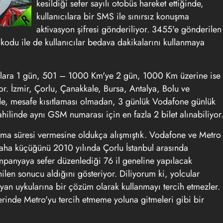
kesildiği sefer sayılı otobüs hareket ettiğinde,
kullanıcılara bir SMS ile sınırsız konuşma
aktivasyon şifresi gönderiliyor. 3455'e gönderilen
kodu ile de kullanıcılar bedava dakikalarını kullanmaya
klara 1 gün, 501 – 1000 Km'ye 2 gün, 1000 Km üzerine ise
or. İzmir, Çorlu, Çanakkale, Bursa, Antalya, Bolu ve
 de, mesafe kısıtlaması olmadan, 3 günlük Vodafone günlük
hilinde aynı GSM numarası için en fazla 2 bilet alınabiliyor
şma süresi vermesine oldukça alışmıştık. Vodafone ve Metro
daha küçüğünü 2010 yılında Çorlu İstanbul arasında
ampanyaya sefer düzenlediği 76 il geneline yapılacak
ilen sonucu aldığını gösteriyor. Diliyorum ki, yolcular
ayan uykularına bir çözüm olarak kullanmayı tercih etmezler.
erinde Metro'yu tercih etmeme yoluna gitmeleri gibi bir