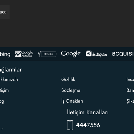
raca
ğlantılar
kkımızda
Gizlilik
İns
etişim
Sözleşme
Ban
og
İş Ortakları
Şik
İletişim Kanalları
7556
444
riz