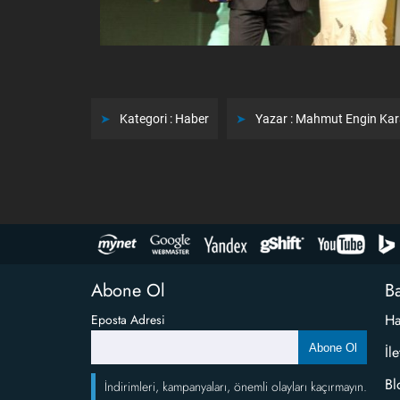
Kategori :
Haber
Yazar :
Mahmut Engin Ka
Abone Ol
Ba
Ha
Eposta Adresi
Abone Ol
İl
Bl
İndirimleri, kampanyaları, önemli olayları kaçırmayın.