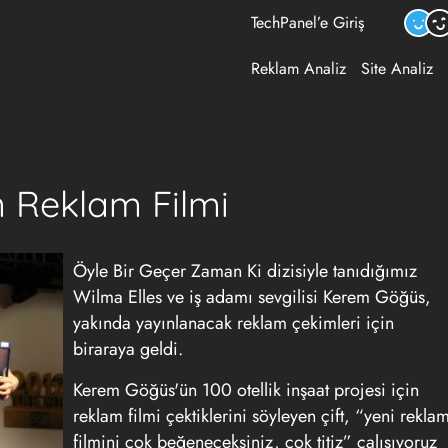
TechPanel’e Giriş
Reklam Analiz
Site Analiz
n Reklam Filmi
Öyle Bir Geçer Zaman Ki dizisiyle tanıdığımız
Wilma Elles ve iş adamı sevgilisi Kerem Göğüs,
yakında yayınlanacak reklam çekimleri için
biraraya geldi.
Kerem Göğüs'ün 100 otellik inşaat projesi için
reklam filmi çektiklerini söyleyen çift, “yeni rekla
filmini çok beğeneceksiniz, çok titiz” çalışıyoruz