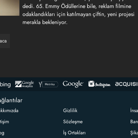
dedi. 65. Emmy Ödüllerine bile, reklam filmine
odaklandıkları için katılmayan çiftin, yeni projesi
merakla bekleniyor.
raca
ğlantılar
kkımızda
Gizlilik
İns
etişim
Sözleşme
Ban
og
İş Ortakları
Şik