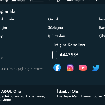
ğlantılar
kkımızda
Gizlilik
İns
etişim
Sözleşme
Ban
og
İş Ortakları
Şik
İletişim Kanalları
RKLM
444
riz
urusu ise bu şaşkınlığı nirvanaya
 AR-GE Ofisi
İstanbul Ofisi
pe Teknokent 4. Ar-Ge Binası,
Esentepe Mah. Harman Sokak 
Beytepe