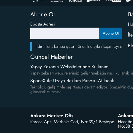
Abone Ol
Ba
Ha
Eposta Adresi
Abone Ol
İl
Bl
İndirimleri, kampanyaları, önemli olayları kaçırmayın.
Güncel Haberler
Yapay Zekanın Websitelerinde Kullanımı
Yapay zekaları websitelerimizi geliştirmek için nasıl kullanabili
SpaceX ile Uzaya Reklam Panosu Atılacak
Teknoloji, gelişimiyle şaşırtmaya devam ediyor. SpaceX'in duy
çıkaracak düzeyde.
Ankara Merkez Ofis
Ankara
Karaca Apt. Merhale Cad, No:39/1 Beştepe
Hacette
No:38 