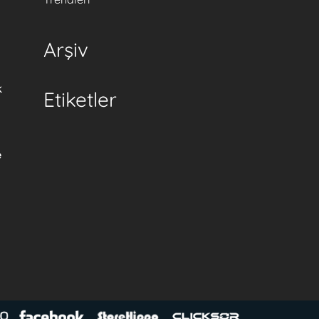
Arşiv
k
Etiketler
e