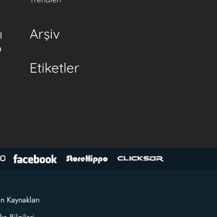
Arşiv
l
n
Etiketler
an Kaynakları