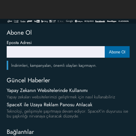
Abone Ol
Eposta Adresi
Abone Ol
İndirimleri, kampanyaları, önemli olayları kaçırmayın.
Güncel Haberler
Yapay Zekanın Websitelerinde Kullanımı
Yapay zekaları websitelerimizi geliştirmek için nasıl kullanabiliriz
SpaceX ile Uzaya Reklam Panosu Atılacak
Teknoloji, gelişimiyle şaşırtmaya devam ediyor. SpaceX'in duyurusu ise
bu şaşkınlığı nirvanaya çıkaracak düzeyde.
Bağlantılar