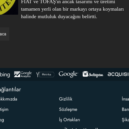
FIAT ve TOFAŞ'ın ancak tasarımı ve üretimi
tamamen yerli olan bir markayı ortaya koymaları
halinde mutluluk duyacağını belirtti.
raca
ğlantılar
kkımızda
Gizlilik
İns
etişim
Sözleşme
Ban
og
İş Ortakları
Şik