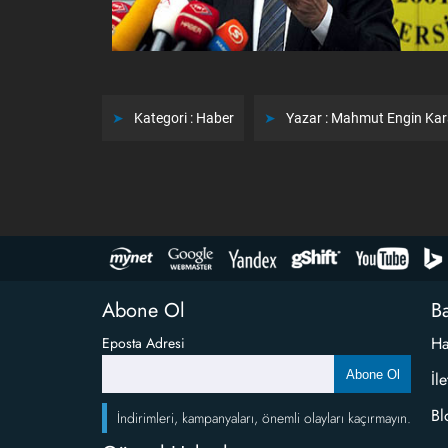
Kategori :
Haber
Yazar :
Mahmut Engin Ka
Abone Ol
Ba
Ha
Eposta Adresi
Abone Ol
İl
Bl
İndirimleri, kampanyaları, önemli olayları kaçırmayın.