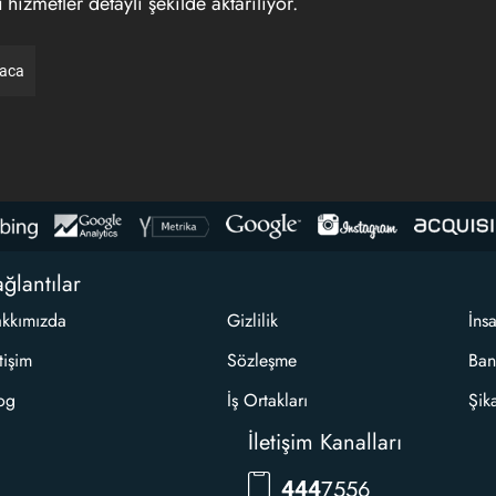
hizmetler detaylı şekilde aktarılıyor.
raca
ğlantılar
kkımızda
Gizlilik
İns
etişim
Sözleşme
Ban
og
İş Ortakları
Şik
İletişim Kanalları
RKLM
444