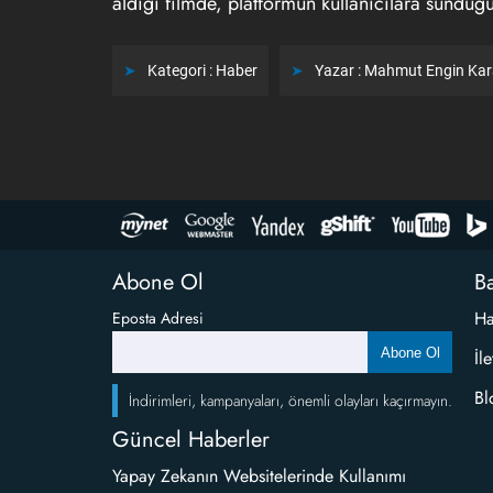
aldığı filmde, platformun kullanıcılara sunduğu 
Kategori :
Haber
Yazar :
Mahmut Engin Ka
Abone Ol
Ba
Ha
Eposta Adresi
Abone Ol
İl
Bl
İndirimleri, kampanyaları, önemli olayları kaçırmayın.
Güncel Haberler
Yapay Zekanın Websitelerinde Kullanımı