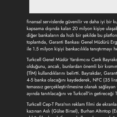
finansal servislerde güvenilir ve daha iyi bir 
kapsama dışında kalan 20 milyon kişiye ulaşabil
diğer bankaların da hızlı bir şekilde bu platf
toplantıda, Garanti Bankası Genel Müdürü Ergu
ile 1.5 milyon kişiyi bankacılıkla tanıştırmayı he
Turkcell Genel Müdür Yardımcısı Cenk Bayrakd
olduğunu, ancak, bunlardan önemli bir kısmını
(TİM) kullandıklarını belirtti. Bayrakdar, Garan
4-5 banka olacağını kaydederek, NFC (35 liray
temassız gerçekleştirilmesine olanak sağlayan t
ayında tanıtılacağını ve Turkcell'in getireceği 
Turkcell Cep-T Para'nın reklam filmi de ekranla
kazınan Aslı (Gülse Birsel), Burhan Altıntop (