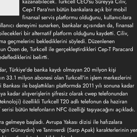
kazanabilecek. Turkcell CEO'su Süreyya Ciliv,
Cep-T Para'nın bütün bankalara açık bir mobil
finansal servis platformu olduğunu, kullanıcılara
kullanıcı deneyimi sunarken, bankalar açısından da, finansal
ecekleri bir alternatif platform olduğunu kaydetti. Ciliv,
orma geçmelerini beklediklerini söyledi. Düzenlenen
n Özen de, Turkcell ile gerçekleştirdikleri Cep-T Paracard
deflediklerini belirtti.
ar, Türkiye'de banka kaydı olmayan 20 milyon kişi
n 33.1 milyon abonesi olan Turkcell'in işlem merkezlerini
ti Bankası ile başlattıkları platformda 2011 yılı sonuna kadar
a kadar alışverişlerin şifresiz olarak cwep telefonundan
eknoloji) özellikli Turkcell T20 adlı telefonun da haziran
T serisi bütün telefonların NFC özelliği taşıyacağını açıkladı.
ra gelmeye başladı. Avrupa Yakası dizisi ile hafızalara
Engin Günaydın) ve Tanrıverdi (Sarp Apak) karakterlerinin ye