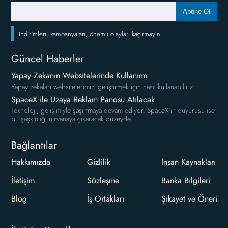
Abone Ol
İndirimleri, kampanyaları, önemli olayları kaçırmayın.
Güncel Haberler
Yapay Zekanın Websitelerinde Kullanımı
Yapay zekaları websitelerimizi geliştirmek için nasıl kullanabiliriz
SpaceX ile Uzaya Reklam Panosu Atılacak
Teknoloji, gelişimiyle şaşırtmaya devam ediyor. SpaceX'in duyurusu ise
bu şaşkınlığı nirvanaya çıkaracak düzeyde.
Bağlantılar
Hakkımızda
Gizlilik
İnsan Kaynakları
İletişim
Sözleşme
Banka Bilgileri
Blog
İş Ortakları
Şikayet ve Öneri