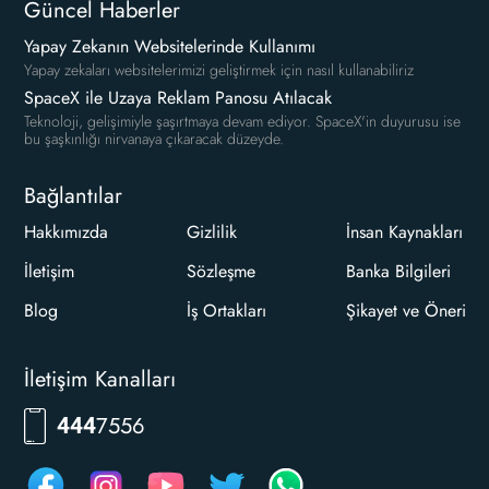
Güncel Haberler
Yapay Zekanın Websitelerinde Kullanımı
Yapay zekaları websitelerimizi geliştirmek için nasıl kullanabiliriz
SpaceX ile Uzaya Reklam Panosu Atılacak
Teknoloji, gelişimiyle şaşırtmaya devam ediyor. SpaceX'in duyurusu ise
bu şaşkınlığı nirvanaya çıkaracak düzeyde.
Bağlantılar
Hakkımızda
Gizlilik
İnsan Kaynakları
İletişim
Sözleşme
Banka Bilgileri
Blog
İş Ortakları
Şikayet ve Öneri
İletişim Kanalları
7556
444