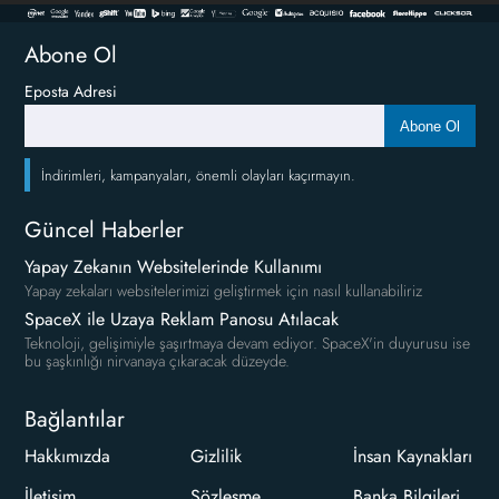
Abone Ol
Eposta Adresi
Abone Ol
İndirimleri, kampanyaları, önemli olayları kaçırmayın.
Güncel Haberler
Yapay Zekanın Websitelerinde Kullanımı
Yapay zekaları websitelerimizi geliştirmek için nasıl kullanabiliriz
SpaceX ile Uzaya Reklam Panosu Atılacak
Teknoloji, gelişimiyle şaşırtmaya devam ediyor. SpaceX'in duyurusu ise
bu şaşkınlığı nirvanaya çıkaracak düzeyde.
Bağlantılar
Hakkımızda
Gizlilik
İnsan Kaynakları
İletişim
Sözleşme
Banka Bilgileri