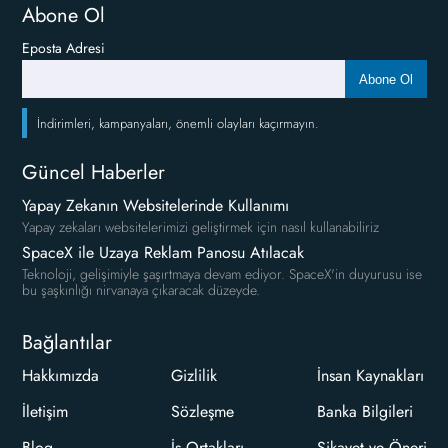
Abone Ol
Eposta Adresi
Abone Ol
İndirimleri, kampanyaları, önemli olayları kaçırmayın.
Güncel Haberler
Yapay Zekanın Websitelerinde Kullanımı
Yapay zekaları websitelerimizi geliştirmek için nasıl kullanabiliriz
SpaceX ile Uzaya Reklam Panosu Atılacak
Teknoloji, gelişimiyle şaşırtmaya devam ediyor. SpaceX'in duyurusu ise
bu şaşkınlığı nirvanaya çıkaracak düzeyde.
Bağlantılar
Hakkımızda
Gizlilik
İnsan Kaynakları
İletişim
Sözleşme
Banka Bilgileri
Blog
İş Ortakları
Şikayet ve Öneri