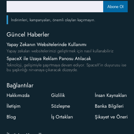
Abone Ol
İndirimleri, kampanyaları, önemli olayları kaçırmayın.
Güncel Haberler
Yapay Zekanın Websitelerinde Kullanımı
Yapay zekaları websitelerimizi geliştirmek için nasıl kullanabiliriz
SpaceX ile Uzaya Reklam Panosu Atılacak
Teknoloji, gelişimiyle şaşırtmaya devam ediyor. SpaceX'in duyurusu ise
bu şaşkınlığı nirvanaya çıkaracak düzeyde.
Bağlantılar
Hakkımızda
Gizlilik
İnsan Kaynakları
İletişim
Sözleşme
Banka Bilgileri
Blog
İş Ortakları
Şikayet ve Öneri