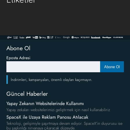
Abone Ol
Eposta Adresi
Abone Ol
İndirimleri, kampanyaları, önemli olayları kaçırmayın.
Güncel Haberler
Yapay Zekanın Websitelerinde Kullanımı
Yapay zekaları websitelerimizi geliştirmek için nasıl kullanabiliriz
SpaceX ile Uzaya Reklam Panosu Atılacak
Teknoloji, gelişimiyle şaşırtmaya devam ediyor. SpaceX'in duyurusu ise
bu şaşkınlığı nirvanaya çıkaracak düzeyde.