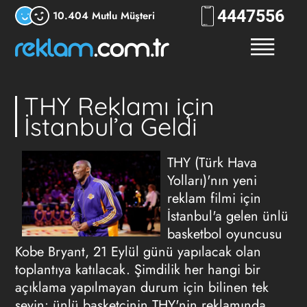
444
7556
10.404 Mutlu Müşteri
THY Reklamı için
İstanbul’a Geldi
THY (Türk Hava
Yolları)'nın yeni
reklam filmi için
İstanbul'a gelen ünlü
basketbol oyuncusu
Kobe Bryant, 21 Eylül günü yapılacak olan
toplantıya katılacak. Şimdilik her hangi bir
açıklama yapılmayan durum için bilinen tek
şeyin: ünlü basketçinin THY'nin reklamında