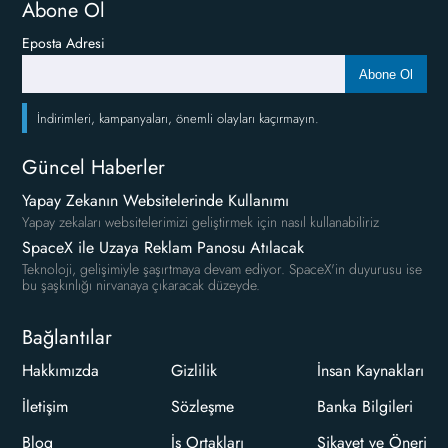
Abone Ol
Eposta Adresi
Abone Ol
İndirimleri, kampanyaları, önemli olayları kaçırmayın.
Güncel Haberler
Yapay Zekanın Websitelerinde Kullanımı
Yapay zekaları websitelerimizi geliştirmek için nasıl kullanabiliriz
SpaceX ile Uzaya Reklam Panosu Atılacak
Teknoloji, gelişimiyle şaşırtmaya devam ediyor. SpaceX'in duyurusu ise
bu şaşkınlığı nirvanaya çıkaracak düzeyde.
Bağlantılar
Hakkımızda
Gizlilik
İnsan Kaynakları
İletişim
Sözleşme
Banka Bilgileri
Blog
İş Ortakları
Şikayet ve Öneri