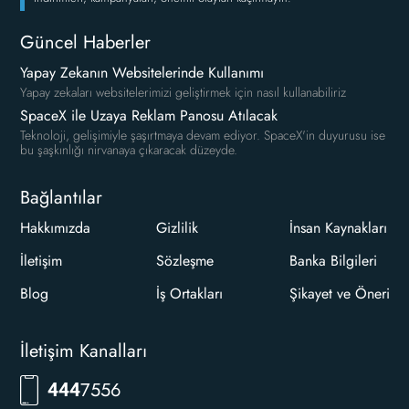
Güncel Haberler
Yapay Zekanın Websitelerinde Kullanımı
Yapay zekaları websitelerimizi geliştirmek için nasıl kullanabiliriz
SpaceX ile Uzaya Reklam Panosu Atılacak
Teknoloji, gelişimiyle şaşırtmaya devam ediyor. SpaceX'in duyurusu ise
bu şaşkınlığı nirvanaya çıkaracak düzeyde.
Bağlantılar
Hakkımızda
Gizlilik
İnsan Kaynakları
İletişim
Sözleşme
Banka Bilgileri
Blog
İş Ortakları
Şikayet ve Öneri
İletişim Kanalları
7556
444