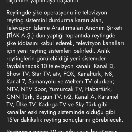
ölçümler yapılmaya başlandı.
Reytingde şike operasyonu ile televizyon
reyting sistemini durdurma kararı alan,
Televizyon İzleme Araştırmaları Anonim Şirketi
(TİAK A.Ş.) dün yaptığı toplantıda reytingde
şike iddiasını kabul ederek, televizyon kanalları
için yeni reyting sistemleri belirledi. Anlık
reytinglerin görülebildiği yeni sistemden
faydalanacak 10 televizyon kanalı: Kanal D,
Show TV, Star TV, atv, FOX, Kanaltürk, tv8,
Kanal 7, Samanyolu ve Meltem TV olurken;
NTV, NTV Spor, Yumurcak TV, Habertürk,
CNN Türk, Bugün TV, tv2, Kanal A, Karamel
TV, Ülke TV, Kadırga TV ve Sky Türk gibi
kanallar eski reyting sisteminde olduğu gibi
15'er dakikalık reyting sonuçlarını görebilecek.
Reytingsiz geçen 10 ay gibi uzun bir sürenin