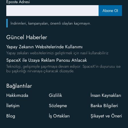
Eposta Adresi
Abone Ol
İndirimleri, kampanyaları, önemli olayları kaçırmayın.
Güncel Haberler
Yapay Zekanın Websitelerinde Kullanımı
Yapay zekaları websitelerimizi geliştirmek için nasıl kullanabiliriz
SpaceX ile Uzaya Reklam Panosu Atılacak
Teknoloji, gelişimiyle şaşırtmaya devam ediyor. SpaceX'in duyurusu ise
bu şaşkınlığı nirvanaya çıkaracak düzeyde.
Bağlantılar
Hakkımızda
Gizlilik
İnsan Kaynakları
İletişim
Sözleşme
Banka Bilgileri
Blog
İş Ortakları
Şikayet ve Öneri