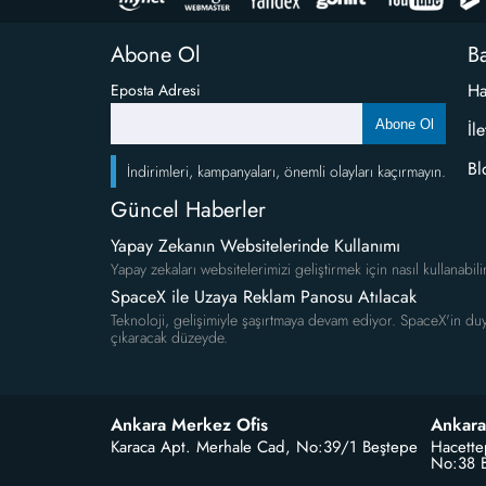
Abone Ol
Ba
Ha
Eposta Adresi
Abone Ol
İl
Bl
İndirimleri, kampanyaları, önemli olayları kaçırmayın.
Güncel Haberler
Yapay Zekanın Websitelerinde Kullanımı
Yapay zekaları websitelerimizi geliştirmek için nasıl kullanabili
SpaceX ile Uzaya Reklam Panosu Atılacak
Teknoloji, gelişimiyle şaşırtmaya devam ediyor. SpaceX'in duy
çıkaracak düzeyde.
Ankara Merkez Ofis
Ankara
Karaca Apt. Merhale Cad, No:39/1 Beştepe
Hacette
No:38 