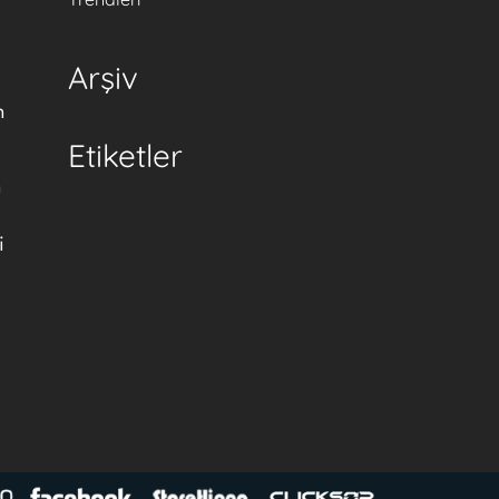
Arşiv
n
Etiketler
n
i