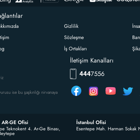
ğlantılar
kkımızda
Gizlilik
İns
etişim
Sözleşme
Ban
og
İş Ortakları
Şik
İletişim Kanalları
7556
444
riz
urusu ise bu şaşkınlığı nirvanaya
 AR-GE Ofisi
İstanbul Ofisi
pe Teknokent 4. Ar-Ge Binası,
Esentepe Mah. Harman Sokak 
Beytepe