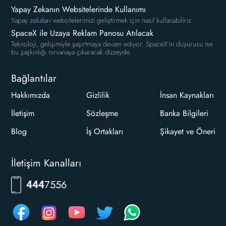
Yapay Zekanın Websitelerinde Kullanımı
Yapay zekaları websitelerimizi geliştirmek için nasıl kullanabiliriz
SpaceX ile Uzaya Reklam Panosu Atılacak
Teknoloji, gelişimiyle şaşırtmaya devam ediyor. SpaceX'in duyurusu ise
bu şaşkınlığı nirvanaya çıkaracak düzeyde.
Bağlantılar
Hakkımızda
Gizlilik
İnsan Kaynakları
İletişim
Sözleşme
Banka Bilgileri
Blog
İş Ortakları
Şikayet ve Öneri
İletişim Kanalları
7556
444