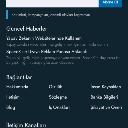
Abone Ol
İndirimleri, kampanyaları, önemli olayları kaçırmayın.
Güncel Haberler
Yapay Zekanın Websitelerinde Kullanımı
Yapay zekaları websitelerimizi geliştirmek için nasıl kullanabiliriz
SpaceX ile Uzaya Reklam Panosu Atılacak
Teknoloji, gelişimiyle şaşırtmaya devam ediyor. SpaceX'in duyurusu ise
bu şaşkınlığı nirvanaya çıkaracak düzeyde.
Bağlantılar
Hakkımızda
Gizlilik
İnsan Kaynakları
İletişim
Sözleşme
Banka Bilgileri
Blog
İş Ortakları
Şikayet ve Öneri
İletişim Kanalları